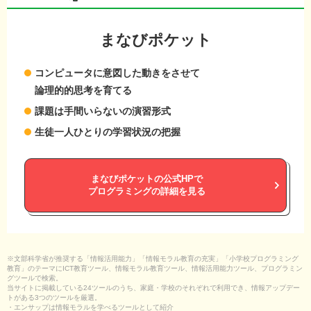
まなびポケット
コンピュータに意図した動きをさせて
論理的的思考を育てる
課題は手間いらないの演習形式
生徒一人ひとりの学習状況の把握
まなびポケットの公式HPで
プログラミングの詳細を見る
※文部科学省が推奨する「情報活用能力」「情報モラル教育の充実」「小学校プログラミング
教育」のテーマにICT教育ツール、情報モラル教育ツール、情報活用能力ツール、プログラミン
グツールで検索。
当サイトに掲載している24ツールのうち、家庭・学校のそれぞれで利用でき、情報アップデー
トがある3つのツールを厳選。
・エンサップは情報モラルを学べるツールとして紹介